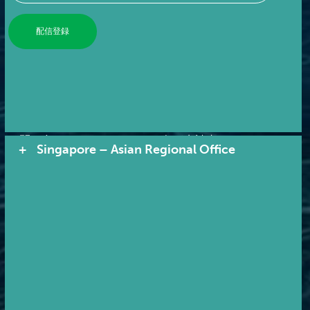
Footer Menu
当機関の概要
情報公開
サービス
ニュース＆イベント
コンサルティング
用語集
コンサルティング
よくある質問
お問い合わせ
各種申請書
Singapore – Asian Regional Office
伝統を誇る質の高いサービス…イノベー
ションを駆使したリーダーシップ