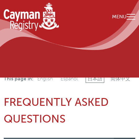
Skip to main content
MENU
Breadcrumb
Home
Frequently Asked Questions
This page in:
English
Español
日本語
简体中文
FREQUENTLY ASKED
QUESTIONS