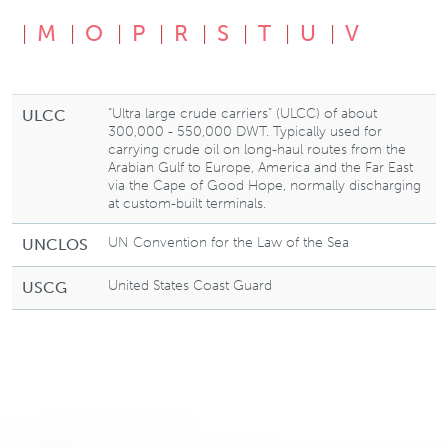
M
O
P
R
S
T
U
V
“Ultra large crude carriers” (ULCC) of about
ULCC
300,000 - 550,000 DWT. Typically used for
carrying crude oil on long-haul routes from the
Arabian Gulf to Europe, America and the Far East
via the Cape of Good Hope, normally discharging
at custom-built terminals.
UN Convention for the Law of the Sea
UNCLOS
United States Coast Guard
USCG