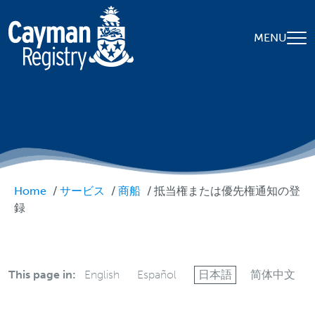
Skip to main content
MENU
Breadcrumb
Home
サービス
商船
抵当権または優先権通知の登
録
This page in:
English
Español
日本語
简体中文