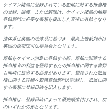
ケイマン諸島に登録されている船舶に対する抵当権
の登録、譲渡、または解除は、ケイマン諸島の船籍
登録部門に必要な書類を提出した直後に有効となり
ます。
法体系は英国の法体系に基づき、最高上告裁判所は
英国の枢密院司法委員会となります。
船舶をケイマン諸島に登録する際、船舶に関連する
抵当権者の利益を登録するため抵当権に関する書類
も同時に提出する必要があります。登録された抵当
権に関する詳細を船籍登録部門が記録し、抵当に関
する書類に登録日時を記入します。
抵当権は、登録日時によって優先順位付けされ、次
のいずれかの形となります。