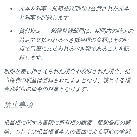
元本＆利率 -
船籍登録部門は合意された元本
と利率を記録します。
貸付勘定
- - 船籍登録部門は、期間内の特定の
時点で支払われるべき抵当権の金額はその時
点で口座に支払われるべき額であることを記
録します。
船舶が差し押さえられた場合や没収された場合、抵
当権者の利益は登録されたままとなり、該当する場
合裁判所の命令の対象となります。
禁止事項
抵当権に関する書類に所有権の譲渡、船舶登録の解
除、もしくは抵当権者本人の書面による事前の承認