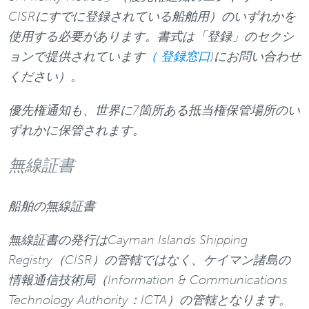
CISRにすでに登録されている船舶用）のいずれかを
使用する必要があります。書式は「登録」のセクシ
ョンで提供されています
（ 登録窓口
)にお問い合わせ
ください）。
優先権通知も、世界に7箇所ある抵当権保管場所のい
ずれかに保管されます。
無線証書
船舶の無線証書
無線証書の発行はCayman Islands Shipping
Registry（CISR）の管轄ではなく、ケイマン諸島の
情報通信技術局（Information & Communications
Technology Authority：ICTA）の管轄となります。