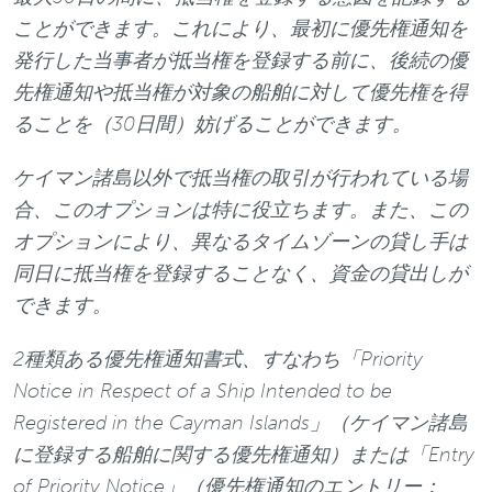
ことができます。これにより、最初に優先権通知を
発行した当事者が抵当権を登録する前に、後続の優
先権通知や抵当権が対象の船舶に対して優先権を得
ることを（30日間）妨げることができます。
ケイマン諸島以外で抵当権の取引が行われている場
合、このオプションは特に役立ちます。また、この
オプションにより、異なるタイムゾーンの貸し手は
同日に抵当権を登録することなく、資金の貸出しが
できます。
2種類ある優先権通知書式、すなわち「Priority
Notice in Respect of a Ship Intended to be
Registered in the Cayman Islands」（ケイマン諸島
に登録する船舶に関する優先権通知）または「Entry
of Priority Notice」（優先権通知のエントリー：