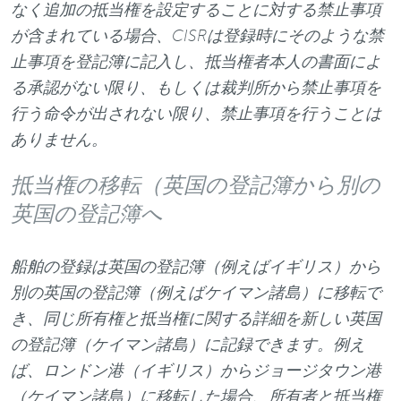
なく追加の抵当権を設定することに対する禁止事項
が含まれている場合、CISRは登録時にそのような禁
止事項を登記簿に記入し、抵当権者本人の書面によ
る承認がない限り、もしくは裁判所から禁止事項を
行う命令が出されない限り、禁止事項を行うことは
ありません。
抵当権の移転（英国の登記簿から別の
英国の登記簿へ
船舶の登録は英国の登記簿（例えばイギリス）から
別の英国の登記簿（例えばケイマン諸島）に移転で
き、同じ所有権と抵当権に関する詳細を新しい英国
の登記簿（ケイマン諸島）に記録できます。例え
ば、ロンドン港（イギリス）からジョージタウン港
（ケイマン諸島）に移転した場合、所有者と抵当権