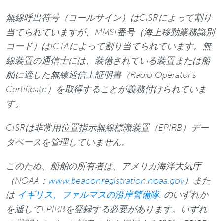
無線呼出符号（コールサイン）はCISRによって割り
当てられていますが、MMSI番号（海上移動業務識別
コード）はICTAによって割り当てられています。無
線装置の通信士には、装備されている装置または船
舶に適した無線通信士証明書（Radio Operator's
Certificate）を取得することが義務付けられていま
す。
CISRは非常用位置指示無線標識装置（EPIRB）デー
タベースを管理していません。
このため、船舶の所有者は、アメリカ海洋大気庁
（NOAA：
www.beaconregistration.noaa.gov
）また
は
イギリス、ファルマスの沿岸警備隊
. のいずれか
を通してEPIRBを登録する必要があります。いずれ