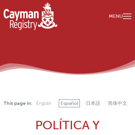
Skip to main content
MENU
This page in:
English
Español
日本語
简体中文
POLÍTICA Y