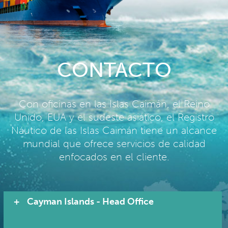
CONTACTO
Con oficinas en las Islas Caimán, el Reino
Unido, EUA y el sudeste asiático, el Registro
Náutico de las Islas Caimán tiene un alcance
mundial que ofrece servicios de calidad
enfocados en el cliente.
Cayman Islands - Head Office