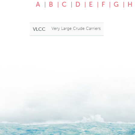
A
B
C
D
E
F
G
H
Very Large Crude Carriers
VLCC