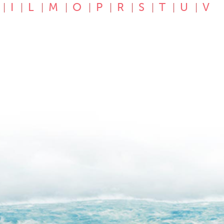
I
L
M
O
P
R
S
T
U
V