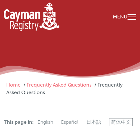
Skip to main content
MENU
Breadcrumb
Home
Frequently Asked Questions
Frequently
Asked Questions
This page in:
English
Español
日本語
简体中文