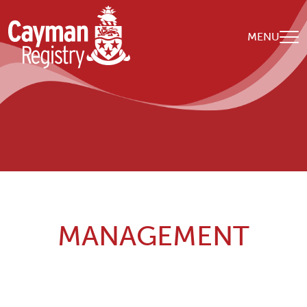
Skip to main content
MENU
Breadcrumb
Home
当機関の概要
Management
MANAGEMENT